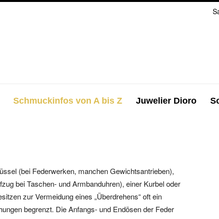
S
Schmuckinfos von A bis Z
Juwelier Dioro
S
ssel (bei Federwerken, manchen Gewichtsantrieben),
ufzug bei Taschen- und Armbanduhren), einer Kurbel oder
sitzen zur Vermeidung eines „Überdrehens“ oft ein
hungen begrenzt. Die Anfangs- und Endösen der Feder