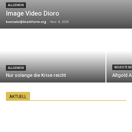
ALLGEMEIN
Image Video Dioro
kontakt@blattform.org
-
Nov. 8, 2020
NEUESTE BE
ALLGEMEIN
Nur solange die Krise reicht
Altgold 
AKTUELL