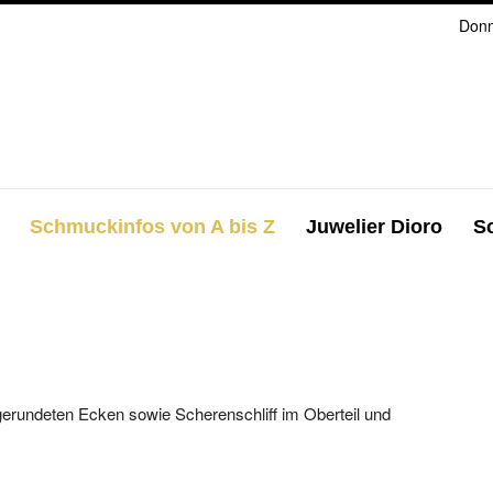
Donn
Schmuckinfos von A bis Z
Juwelier Dioro
S
gerundeten Ecken sowie Scherenschliff im Oberteil und