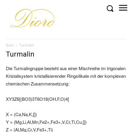
Start
Turmalin
Turmalin
Die Turmalingruppe besteht aus einer Mischreihe im trigonalen
Kristallsystem kristallisierender Ringsilikate mit der komplexen
chemischen Zusammensetzung:
XY3Z6[(BO3)3T6O18(OH,F,O)4]
X = (Ca,Na,K,[])
Y = (Mg,Li,Al,Mn,Fe2+,Fe3+,V,Cr,Ti,Cu,[])
Z = (Al,Mg,Cr,V,Fe3+,Ti)